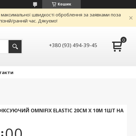
Кошик
я максимальної швидкості оброблення за заявками поза
зній/ранній час. Дякуємо!
+380 (93) 494-39-45
такти
КСУЮЧИЙ OMNIFIX ELASTIC 20СМ Х 10М 1ШТ НА
0
0