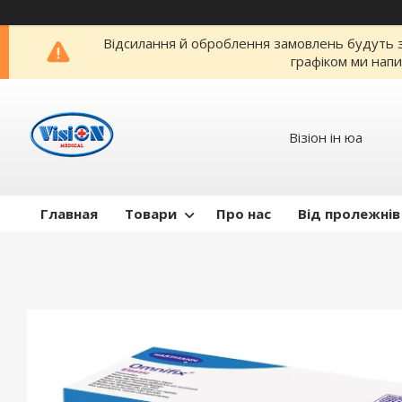
Відсилання й оброблення замовлень будуть зр
графіком ми напи
Візіон ін юа
Главная
Товари
Про нас
Від пролежнів