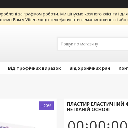
облені за графіком роботи. Ми цінуємо кожного клієнта і дл
шемо Вам у Viber, якщо телефонувати немає можливості або пі
Від трофічних виразок
Від хронічних ран
Кон
ПЛАСТИР ЕЛАСТИЧНИЙ ФІ
–20%
НЕТКАНІЙ ОСНОВІ
0
0
0
0
0
0