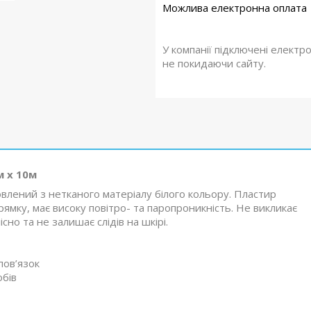
У компанії підключені електр
не покидаючи сайту.
м х 10м
овлений з нетканого матеріалу білого кольору. Пластир
ямку, має високу повітро- та паропроникність. Не викликає
сно та не залишає слідів на шкірі.
пов’язок
обів