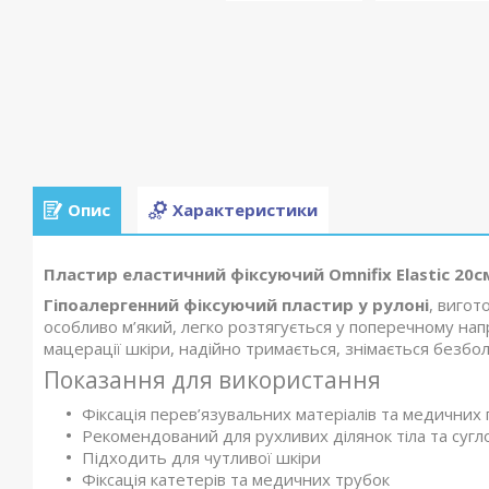
Опис
Характеристики
Пластир еластичний фіксуючий Omnifix Elastic 20с
Гіпоалергенний фіксуючий пластир у рулоні
, вигот
особливо м’який, легко розтягується у поперечному напр
мацерації шкіри, надійно тримається, знімається безболі
Показання для використання
Фіксація перев’язувальних матеріалів та медичних 
Рекомендований для рухливих ділянок тіла та сугл
Підходить для чутливої шкіри
Фіксація катетерів та медичних трубок