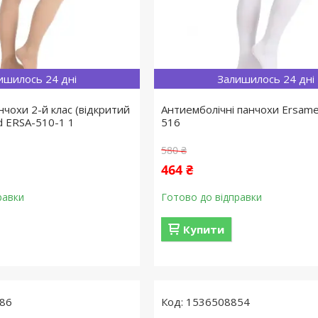
ишилось 24 дні
Залишилось 24 дні
нчохи 2-й клас (відкритий
Антиемболічні панчохи Ersam
d ERSA-510-1 1
516
580 ₴
464 ₴
равки
Готово до відправки
Купити
86
1536508854