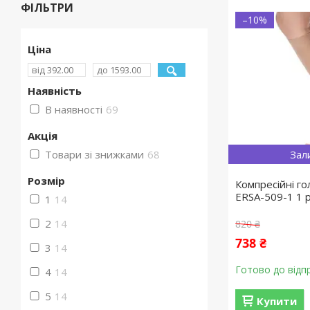
ФІЛЬТРИ
–10%
Ціна
Наявність
В наявності
69
Акція
Товари зі знижками
68
Зал
Розмір
Компресійні го
ERSA-509-1 1 
1
14
2
14
820 ₴
738 ₴
3
14
Готово до відп
4
14
5
14
Купити