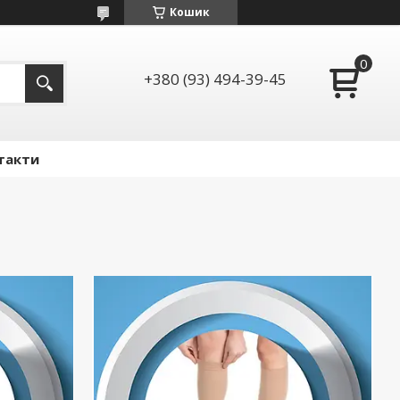
Кошик
+380 (93) 494-39-45
такти