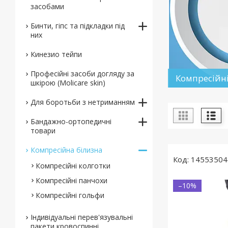
засобами
Бинти, гіпс та підкладки під
них
Кинезио тейпи
Професійні засоби догляду за
Компресійні
шкірою (Molicare skin)
Для боротьби з нетриманням
Бандажно-ортопедичні
товари
Компресійна білизна
14553504
Компресійні колготки
Компресійні панчохи
–10%
Компресійні гольфи
Індивідуальні перев'язувальні
пакети кровоспинні