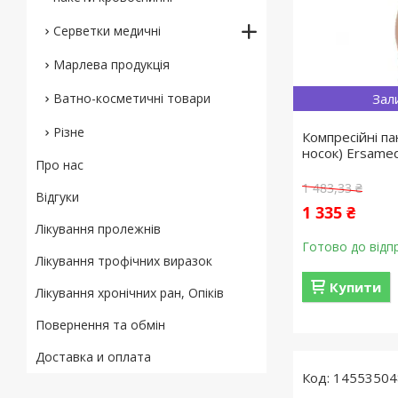
Серветки медичні
Марлева продукція
Ватно-косметичні товари
Зал
Різне
Компресійні па
носок) Ersame
Про нас
1 483,33 ₴
Відгуки
1 335 ₴
Лікування пролежнів
Готово до відп
Лікування трофічних виразок
Купити
Лікування хронічних ран, Опіків
Повернення та обмін
Доставка и оплата
14553504