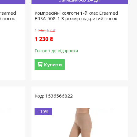
Ersamed
Компресійні колготи 1-й клас Ersamed
й носок
ERSA-508-1 3 розмір відкритий носок
1 366,67 ₴
1 230 ₴
Готово до відправки
Купити
1536566822
–10%