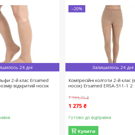
–20%
ишилось 24 дні
Залишилось 24 дні
льфи 2-й клас Ersamed
Компресійні колготи 2-й клас 
розмір відкритий носок
носок) Ersamed ERSA-511-1 2
1 593,75 ₴
1 275 ₴
равки
Готово до відправки
Купити