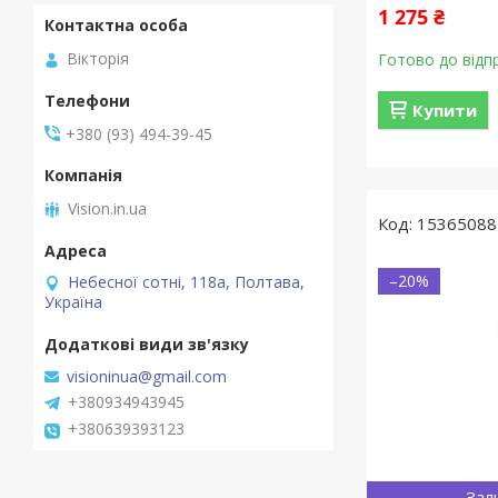
1 275 ₴
Вікторія
Готово до відп
Купити
+380 (93) 494-39-45
Vision.in.ua
15365088
–20%
Небесної сотні, 118а, Полтава,
Україна
visioninua@gmail.com
+380934943945
+380639393123
Зал