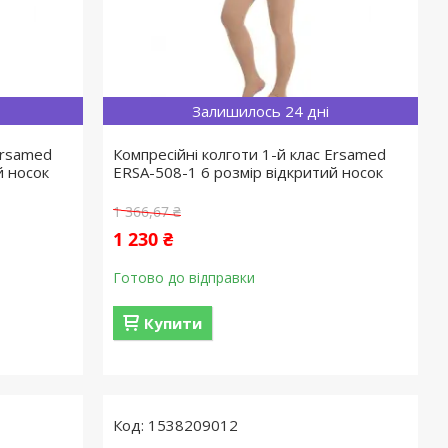
Залишилось 24 дні
Ersamed
Компресійні колготи 1-й клас Ersamed
й носок
ERSA-508-1 6 розмір відкритий носок
1 366,67 ₴
1 230 ₴
Готово до відправки
Купити
1538209012