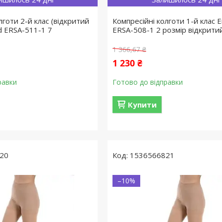
лготи 2-й клас (відкритий
Компресійні колготи 1-й клас 
d ERSA-511-1 7
ERSA-508-1 2 розмір відкрити
1 366,67 ₴
1 230 ₴
равки
Готово до відправки
Купити
20
1536566821
–10%