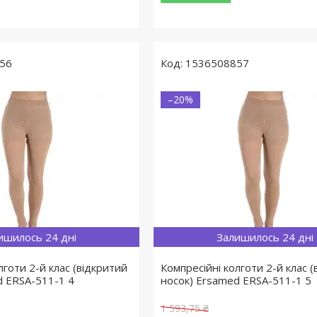
56
1536508857
–20%
ишилось 24 дні
Залишилось 24 дні
лготи 2-й клас (відкритий
Компресійні колготи 2-й клас 
d ERSA-511-1 4
носок) Ersamed ERSA-511-1 5
1 593,75 ₴