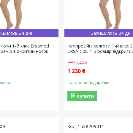
ишилось 24 дні
Залишилось 24 дні
лготи 1-й клас Ersamed
Компресійні колготи 1-й клас 
розмір відкритий носок
ERSA-508-1 5 розмір відкрити
1 366,67 ₴
1 230 ₴
равки
Готово до відправки
Купити
09
1538209011