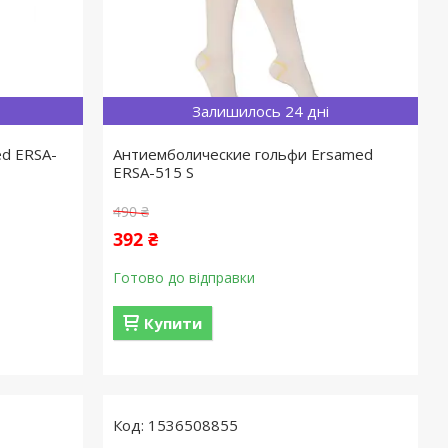
Залишилось 24 дні
ed ERSA-
Антиемболические гольфи Ersamed
ERSA-515 S
490 ₴
392 ₴
Готово до відправки
Купити
1536508855