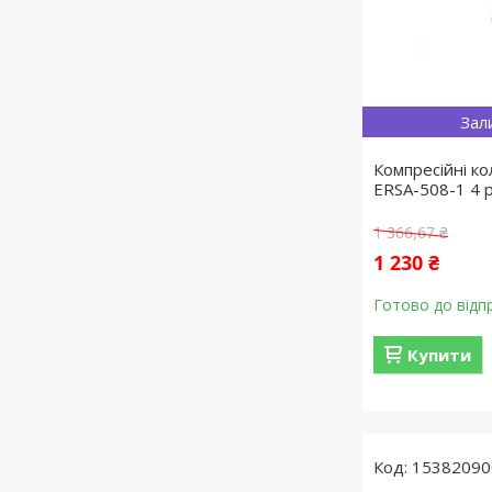
Зал
Компресійні ко
ERSA-508-1 4 
1 366,67 ₴
1 230 ₴
Готово до відп
Купити
15382090