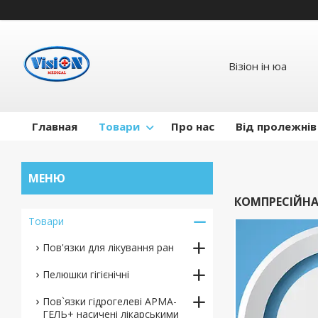
Візіон ін юа
Главная
Товари
Про нас
Від пролежнів
КОМПРЕСІЙНА
Товари
Пов'язки для лікування ран
Пелюшки гігієнічні
Пов`язки гідрогелеві АРМА-
ГЕЛЬ+ насичені лікарськими