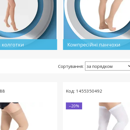
 колготки
Компресійні панчохи
88
1455350492
–20%