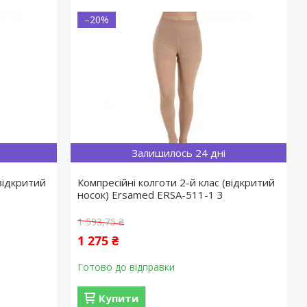
–20%
Залишилось 24 дні
(відкритий
Компресійні колготи 2-й клас (відкритий
носок) Ersamed ERSA-511-1 3
1 593,75 ₴
1 275 ₴
Готово до відправки
Купити