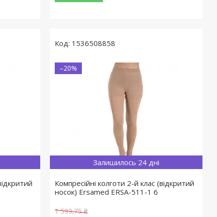
1536508858
–20%
Залишилось 24 дні
(відкритий
Компресійні колготи 2-й клас (відкритий
носок) Ersamed ERSA-511-1 6
1 593,75 ₴