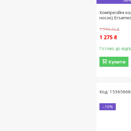
Компресійні ко
носок) Ersame
1 593,75 ₴
1 275 ₴
Готово до відп
Купити
15365668
–10%