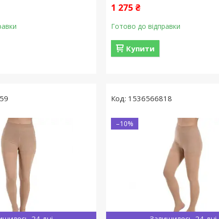
1 275 ₴
равки
Готово до відправки
Купити
59
1536566818
–10%
ишилось 24 дні
Залишилось 24 дні