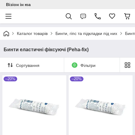
Візіон ін юа
Каталог товарів
Бинти, гіпс та підкладки під них
Бинт
Бинти еластичні фіксуючі (Peha-fix)
Сортування
0
Фільтри
–20%
–20%