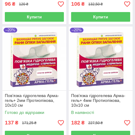
96
106
₴
₴
120 ₴
132,50 ₴
Купити
Купити
–20%
–20%
Пов’язка гідрогелева Арма-
Пов’язка гідрогелева Арма-
гель+ 2мм Протиопікова,
гель+ 4мм Протиопікова,
10х10 см
10х10 см
Готово до відправки
В наявності
137
182
₴
₴
171,25 ₴
227,50 ₴