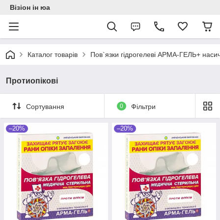
Візіон ін юа
Каталог товарів
Пов`язки гідрогелеві АРМА-ГЕЛЬ+ насич
Протиопікові
Сортування
0
Фільтри
–20%
–20%