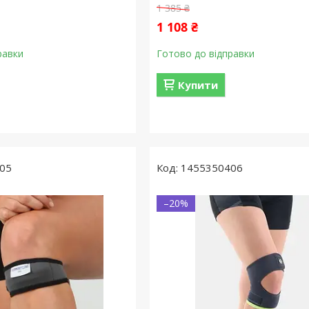
1 385 ₴
1 108 ₴
равки
Готово до відправки
Купити
05
1455350406
–20%