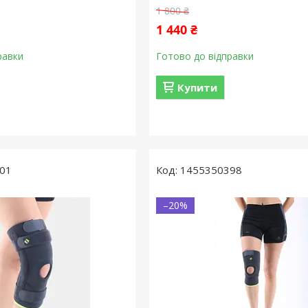
1 800 ₴
1 440 ₴
равки
Готово до відправки
Купити
01
1455350398
–20%