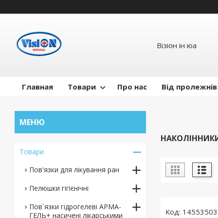
Візіон ін юа
Главная
Товари
Про нас
Від пролежнів
НАКОЛІННИКИ
Товари
Пов'язки для лікування ран
Пелюшки гігієнічні
Пов`язки гідрогелеві АРМА-
14553503
ГЕЛЬ+ насичені лікарськими