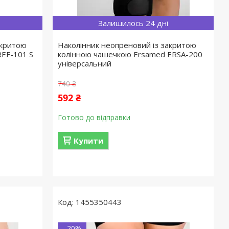
Залишилось 24 дні
дкритою
Наколінник неопреновий із закритою
EF-101 S
колінною чашечкою Ersamed ERSA-200
універсальний
740 ₴
592 ₴
Готово до відправки
Купити
1455350443
–20%