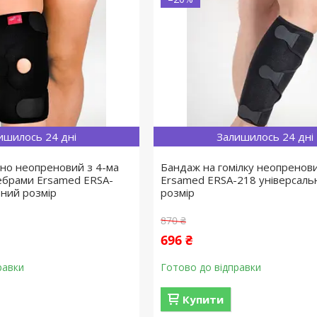
ишилось 24 дні
Залишилось 24 дні
іно неопреновий з 4-ма
Бандаж на гомілку неопренов
ебрами Ersamed ERSA-
Ersamed ERSA-218 універсаль
ьний розмір
розмір
870 ₴
696 ₴
равки
Готово до відправки
Купити