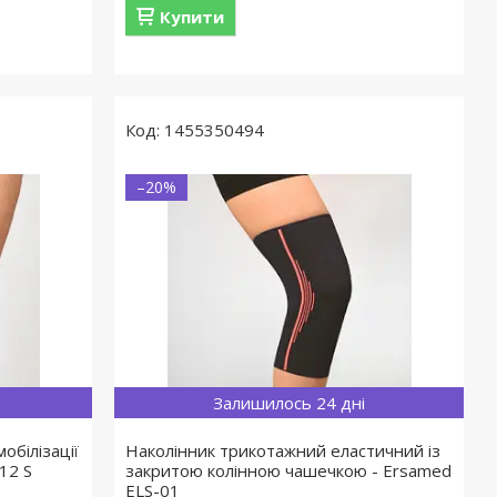
Купити
1455350494
–20%
Залишилось 24 дні
обілізації
Наколінник трикотажний еластичний із
12 S
закритою колінною чашечкою - Ersamed
ELS-01