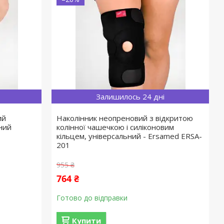
Залишилось 24 дні
ий
Наколінник неопреновий з відкритою
ний
колінної чашечкою і силіконовим
кільцем, універсальний - Ersamed ERSA-
201
955 ₴
764 ₴
Готово до відправки
Купити