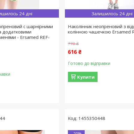
ишилось 24 дні
Залишилось 24 дні
опреновий c шарнірними
Наколінник неопреновий з ві
а додатковими
колінною чашечкою Ersamed R
менями - Ersamed REF-
770 ₴
616 ₴
Готово до відправки
равки
Купити
44
1455350448
–20%