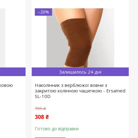
–20%
Залишилось 24 дні
тковою
Наколінник з верблюжої вовни з
закритою колінною чашечкою - Ersamed
SL-10D
385 ₴
308 ₴
Готово до відправки