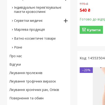
675 ₴
Індивідуальні перев'язувальні
540 ₴
пакети кровоспинні
Готово до відп
Серветки медичні
Марлева продукція
Купити
Ватно-косметичні товари
Різне
Про нас
14553504
Відгуки
–20%
Лікування пролежнів
Лікування трофічних виразок
Лікування хронічних ран, Опіків
Повернення та обмін