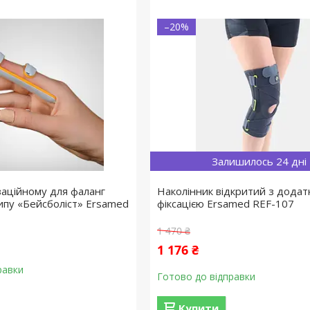
–20%
Залишилось 24 дні
заційному для фаланг
Наколінник відкритий з дода
типу «Бейсболіст» Ersamed
фіксацією Ersamed REF-107
1 470 ₴
1 176 ₴
равки
Готово до відправки
Купити