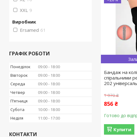
XXL
9
Виробник
Ersamed
61
ГРАФІК РОБОТИ
Зал
Понеділок
09:00
18:00
Бандаж на кол
Вівторок
09:00
18:00
спіральними р
202 універсал
Середа
09:00
18:00
Четвер
09:00
18:00
1 070 ₴
Пʼятниця
09:00
18:00
856 ₴
Субота
10:00
18:00
Готово до відп
Неділя
11:00
17:00
Купити
КОНТАКТИ