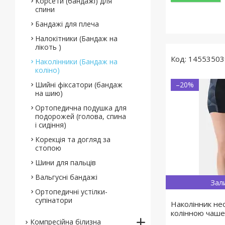
Корсети (бандажі) для
спини
Бандажі для плеча
Налокітники (Бандаж на
лікоть )
14553503
Наколінники (Бандаж на
коліно)
Шийні фіксатори (бандаж
–20%
на шию)
Ортопедична подушка для
подорожей (голова, спина
і сидіння)
Корекція та догляд за
стопою
Шини для пальців
Вальгусні бандажі
Зал
Ортопедичні устілки-
супінатори
Наколінник не
колінною чаше
Компресійна білизна