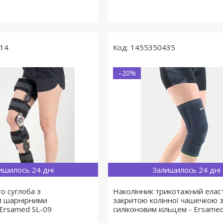
14
1455350435
–20%
ишилось 24 дні
Залишилось 24 дні
о суглоба з
Наколінник трикотажний еласт
и шарнірними
закритою колінної чашечкою 
 Ersamed SL-09
силіконовим кільцем - Ersame