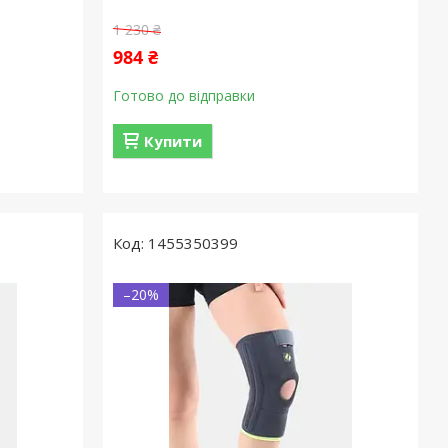
1 230 ₴
984 ₴
Готово до відправки
Купити
1455350399
–20%