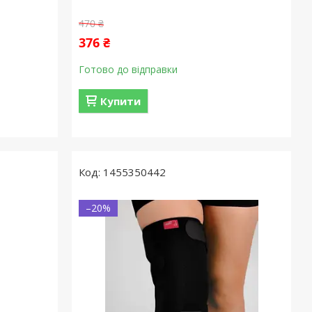
470 ₴
376 ₴
Готово до відправки
Купити
1455350442
–20%