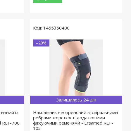
1455350400
–20%
Залишилось 24 дні
ичний із
Наколінник неопреновий зі спіральними
з
ребрами жорсткості додатковими
d REF-700
фіксуючими ременями - Ersamed REF-
103