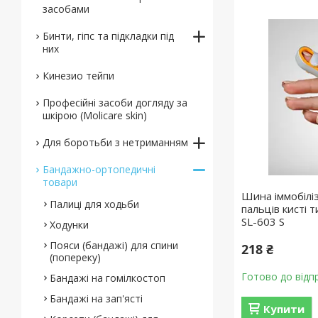
засобами
Бинти, гіпс та підкладки під
них
Кинезио тейпи
Професійні засоби догляду за
шкірою (Molicare skin)
Для боротьби з нетриманням
Бандажно-ортопедичні
товари
Шина іммобілі
Палиці для ходьби
пальців кисті 
SL-603 S
Ходунки
Пояси (бандажі) для спини
218 ₴
(попереку)
Готово до відп
Бандажі на гомілкостоп
Бандажі на зап'ясті
Купити