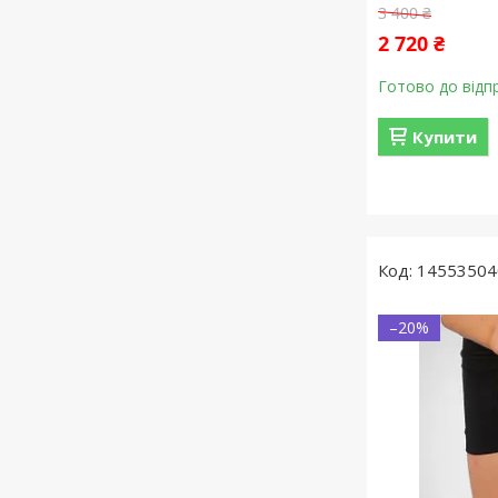
3 400 ₴
2 720 ₴
Готово до відп
Купити
14553504
–20%