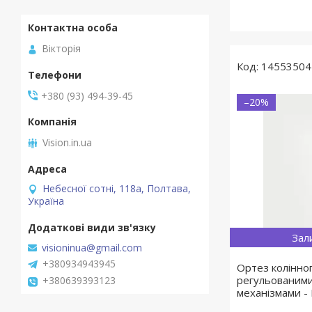
Вікторія
14553504
+380 (93) 494-39-45
–20%
Vision.in.ua
Небесної сотні, 118а, Полтава,
Україна
Зал
visioninua@gmail.com
+380934943945
Ортез колінног
регульованим
+380639393123
механізмами -