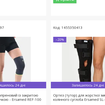
97
1455350413
–20%
ишилось 24 дні
Залишилось 24 дні
опреновий із закритою
Ортез (тутор) для жорсткої імм
чкою - Ersamed REF-100
колінного суглоба Ersamed SL-