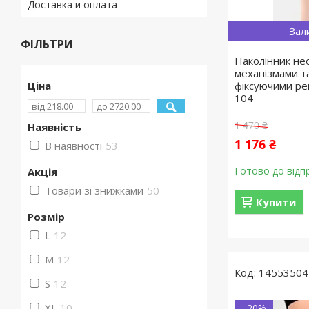
Доставка и оплата
Зал
ФІЛЬТРИ
Наколінник не
механізмами т
Ціна
фіксуючими ре
104
1 470 ₴
Наявність
1 176 ₴
В наявності
53
Готово до відп
Акція
Товари зі знижками
50
Купити
Розмір
L
12
M
12
14553504
S
12
XL
10
–20%