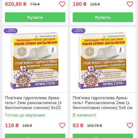
620,80
180
₴
₴
776 ₴
225 ₴
Купити
Купити
–20%
–20%
Пов’язка гідрогелева Арма-
Пов’язка гідрогелева Арма-
гель+ 2мм ранозагоююча (з
гель+ Ранозагоююча 2мм (з
бентонітовою глиною) 6х10
бентонітовою глиною) 5х6 см
см
Готово до відправки
В наявності
116
83
₴
₴
145 ₴
103,75 ₴