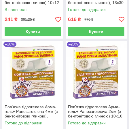
бентонітовою глиною) 10х12
бентонітовою глиною), 13х30
см
см
В наявності
Готово до відправки
241
616
₴
₴
301,25 ₴
770 ₴
Купити
Купити
–20%
–20%
Пов’язка гідрогелева Арма-
Пов’язка гідрогелева Арма-
гель+ Ранозагоююча 4мм (з
гель+ Ранозагоююча 2мм (з
бентонітовою глиною),
бентонітовою глиною) 10х10
12,5х25 см
см
Готово до відправки
Готово до відправки