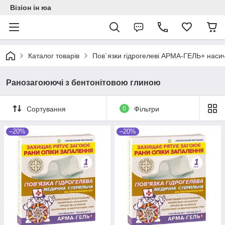
Візіон ін юа
Каталог товарів
Пов`язки гідрогелеві АРМА-ГЕЛЬ+ насич
Ранозагоюючі з бентонітовою глиною
Сортування
0
Фільтри
–20%
–20%