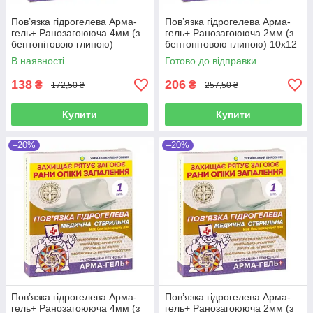
Пов’язка гідрогелева Арма-
Пов’язка гідрогелева Арма-
гель+ Ранозагоююча 4мм (з
гель+ Ранозагоююча 2мм (з
бентонітовою глиною)
бентонітовою глиною) 10х12
6х10см
см
В наявності
Готово до відправки
138
206
₴
₴
172,50 ₴
257,50 ₴
Купити
Купити
–20%
–20%
Пов’язка гідрогелева Арма-
Пов’язка гідрогелева Арма-
гель+ Ранозагоююча 4мм (з
гель+ Ранозагоююча 2мм (з