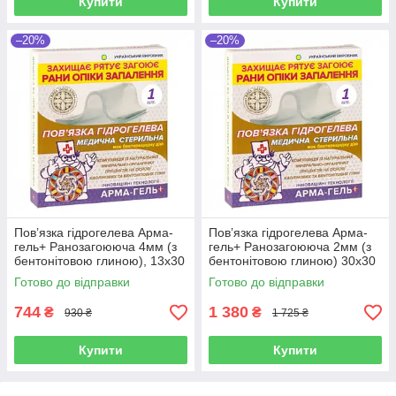
Купити
Купити
–20%
–20%
Пов’язка гідрогелева Арма-
Пов’язка гідрогелева Арма-
гель+ Ранозагоююча 4мм (з
гель+ Ранозагоююча 2мм (з
бентонітовою глиною), 13х30
бентонітовою глиною) 30х30
см
см
Готово до відправки
Готово до відправки
744
1 380
₴
₴
930 ₴
1 725 ₴
Купити
Купити