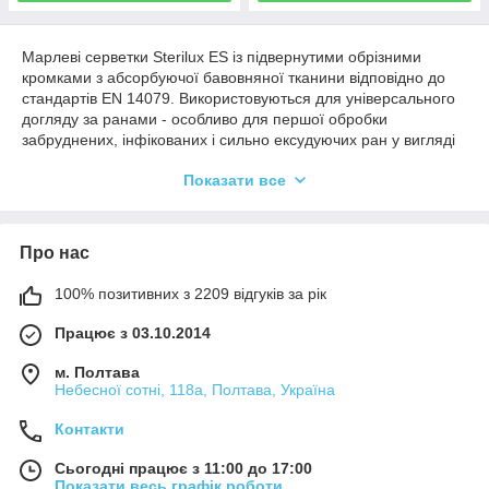
Марлеві серветки Sterilux ES із підвернутими обрізними
кромками з абсорбуючої бавовняної тканини відповідно до
стандартів EN 14079. Використовуються для універсального
догляду за ранами - особливо для першої обробки
забруднених, інфікованих і сильно ексудуючих ран у вигляді
тампона. Також вони використовуються для невеликих
Показати все
хірургічних процедур в амбулаторних умовах та в лікарні.
Про нас
100% позитивних з 2209 відгуків за рік
Працює з 03.10.2014
м. Полтава
Небесної сотні, 118а, Полтава, Україна
Контакти
Сьогодні працює з 11:00 до 17:00
Показати весь графік роботи