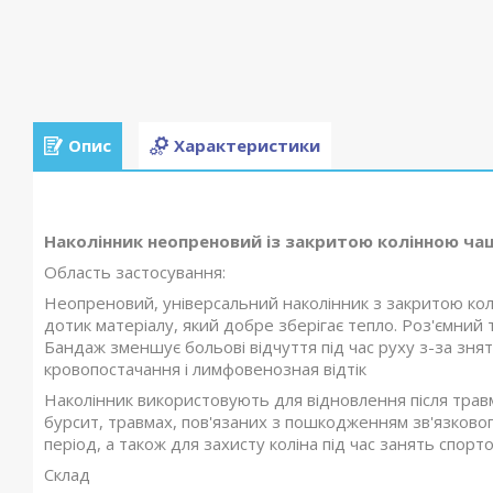
Опис
Характеристики
Наколінник неопреновий із закритою колінною чаш
Область застосування:
Неопреновий, універсальний наколінник з закритою кол
дотик матеріалу, який добре зберігає тепло. Роз'ємний
Бандаж зменшує больові відчуття під час руху з-за зня
кровопостачання і лимфовенозная відтік
Наколінник використовують для відновлення після травм 
бурсит, травмах, пов'язаних з пошкодженням зв'язкового а
період, а також для захисту коліна під час занять спорто
Склад