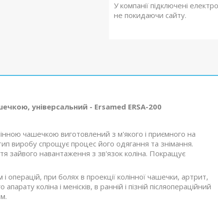
У компанії підключені електр
не покидаючи сайту.
ечкою, універсальний - Ersamed ERSА-200
інною чашечкою виготовлений з м'якого і приємного на
 тип виробу спрощує процес його одягання та знімання.
ття зайвого навантаження з зв'язок коліна. Покращує
і операцій, при болях в проекції колінної чашечки, артрит,
парату коліна і менісків, в ранній і пізній післяопераційний
м.