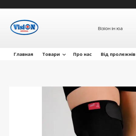
Візіон ін юа
Главная
Товари
Про нас
Від пролежнів