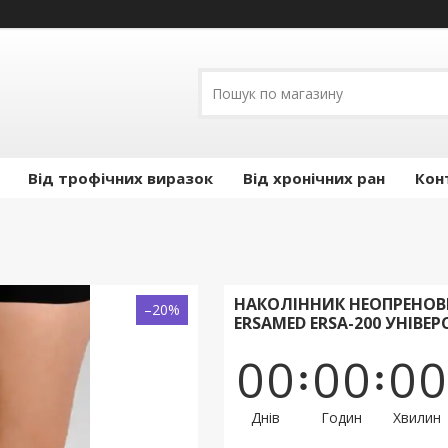
Від трофічних виразок
Від хронічних ран
Кон
НАКОЛІННИК НЕОПРЕНО
–20%
ERSAMED ERSA-200 УНІВЕ
0
0
0
0
0
0
Днів
Годин
Хвилин