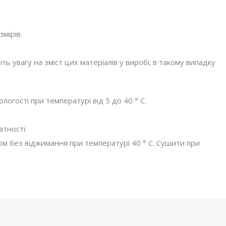
змірів.
ніть увагу на зміст цих матеріалів у виробі; в такому випадку
логості при температурі від 5 до 40 ° C.
атності.
илом без віджимання при температурі 40 ° C. Сушити при