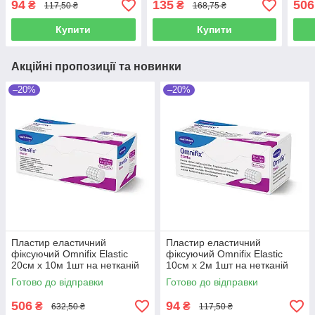
94
135
506
₴
₴
117,50 ₴
168,75 ₴
Купити
Купити
Акційні пропозиції та новинки
–20%
–20%
Пластир еластичний
Пластир еластичний
фіксуючий Omnifix Elastic
фіксуючий Omnifix Elastic
20см х 10м 1шт на нетканій
10см х 2м 1шт на нетканій
основі
основі
Готово до відправки
Готово до відправки
506
94
₴
₴
632,50 ₴
117,50 ₴