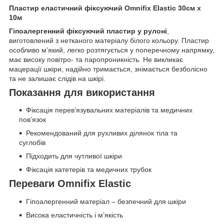
Пластир еластичний фіксуючий Omnifix Elastic 30см х
10м
Гіпоалергенний фіксуючий пластир у рулоні
,
виготовлений з нетканого матеріалу білого кольору. Пластир
особливо м’який, легко розтягується у поперечному напрямку,
має високу повітро- та паропроникність. Не викликає
мацерації шкіри, надійно тримається, знімається безболісно
та не залишає слідів на шкірі.
Показання для використання
Фіксація перев’язувальних матеріалів та медичних
пов’язок
Рекомендований для рухливих ділянок тіла та
суглобів
Підходить для чутливої шкіри
Фіксація катетерів та медичних трубок
Переваги Omnifix Elastic
Гіпоалергенний матеріал – безпечний для шкіри
Висока еластичність і м’якість