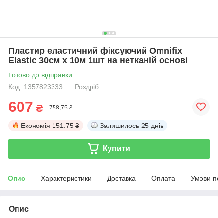
Пластир еластичний фіксуючий Omnifix
Elastic 30см х 10м 1шт на нетканій основі
Готово до відправки
Код: 1357823333
Роздріб
607
₴
758,75 ₴
Економія
151.75 ₴
Залишилось
25 днів
Купити
Опис
Характеристики
Доставка
Оплата
Умови п
Опис