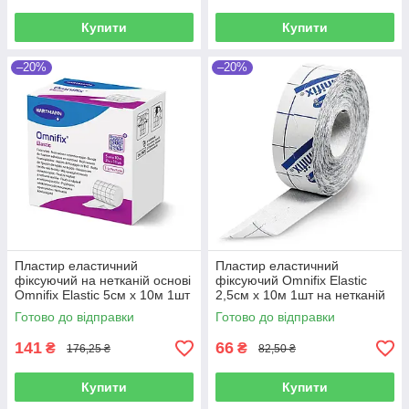
Купити
Купити
–20%
–20%
Пластир еластичний
Пластир еластичний
фіксуючий на нетканій основі
фіксуючий Omnifix Elastic
Omnifix Elastic 5см х 10м 1шт
2,5см х 10м 1шт на нетканій
основі
Готово до відправки
Готово до відправки
141
66
₴
₴
176,25 ₴
82,50 ₴
Купити
Купити