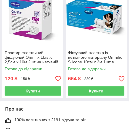
Пластир еластичний
Фіксуючий пластир із
фіксуючий Omnifix Elastic
нетканого матеріалу Omnifix
2,5см х 10м 2шт на нетканій
Silicone 10см х 2м 1шт в
основі
рулоні із силіконовою
Готово до відправки
Готово до відправки
клейовою основою
120
664
₴
₴
150 ₴
830 ₴
Купити
Купити
Про нас
100% позитивних з 2191 відгука за рік