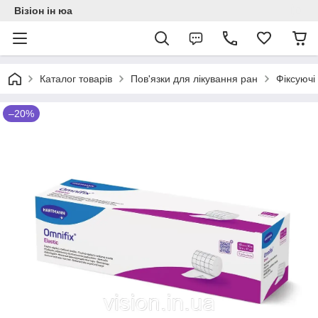
Візіон ін юа
Каталог товарів
Пов'язки для лікування ран
Фіксуючі 
–20%