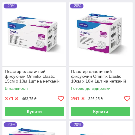
–20%
–20%
Пластир еластичний
Пластир еластичний
фіксуючий Omnifix Elastic
фіксуючий Omnifix Elastic
15см х 10м 1шт на нетканій
10см х 10м 1шт на нетканій
основі
основі
В наявності
Готово до відправки
371
261
₴
₴
463,75 ₴
326,25 ₴
Купити
Купити
–20%
–20%