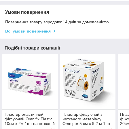
Умови повернення
Повернення товару впродовж 14 днів за домовленістю
Всі умови повернення
Подібні товари компанії
Пластир еластичний
Пластир фіксуючий з
Плас
фіксуючий Omnifix Elastic
нетканого матеріалу
фікс
10см х 2м 1шт на нетканій
Omnipor 5 см х 9,2 м 1шт
20см
основі
нетк