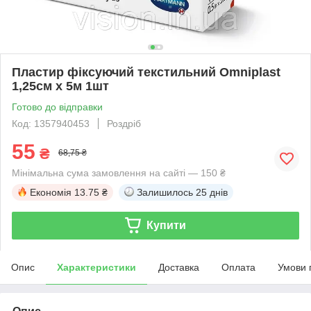
Пластир фіксуючий текстильний Omniplast
1,25см х 5м 1шт
Готово до відправки
Код: 1357940453
Роздріб
55
₴
68,75 ₴
Мінімальна сума замовлення на сайті — 150 ₴
Економія
13.75 ₴
Залишилось
25 днів
Купити
Опис
Характеристики
Доставка
Оплата
Умови 