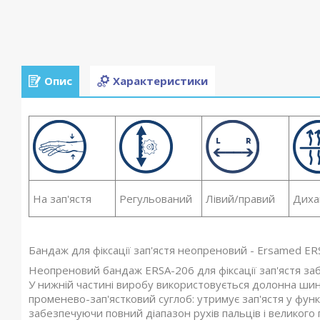
Опис
Характеристики
На зап'ястя
Регульований
Лівий/правий
Диха
Бандаж для фіксації зап'ястя неопреновий - Ersamed E
Неопреновий бандаж ERSA-206 для фіксації зап'ястя забе
У нижній частині виробу використовується долонна шин
променево-зап'ястковий суглоб: утримує зап'ястя у фу
забезпечуючи повний діапазон рухів пальців і великог