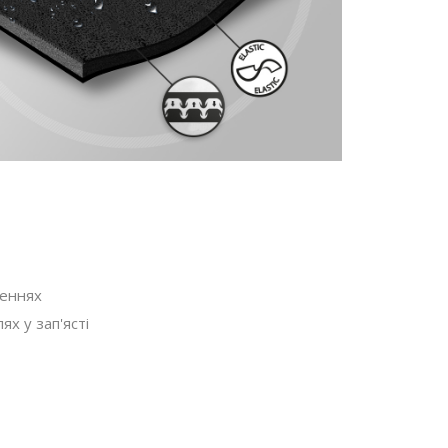
женнях
х у зап'ясті