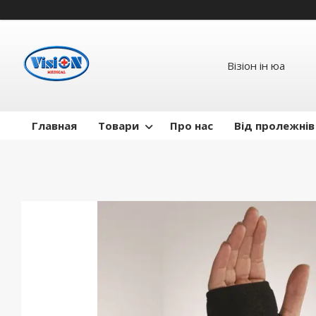
Візіон ін юа
Главная
Товари
Про нас
Від пролежнів