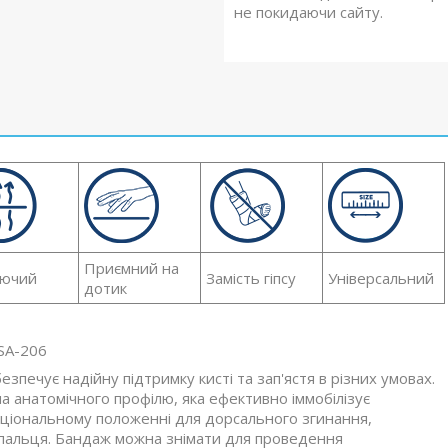
не покидаючи сайту.
Приємний на
ючий
Замість гіпсу
Універсальний
дотик
RSA-206
зпечує надійну підтримку кисті та зап'ястя в різних умовах.
а анатомічного профілю, яка ефективно іммобілізує
нкціональному положенні для дорсального згинання,
о пальця. Бандаж можна знімати для проведення