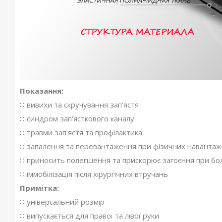
Показання:
∷ вивихи та скручування зап'ястя
∷ синдром зап'ясткового каналу
∷ травми зап'ястя та профілактика
∷ запалення та перевантаження при фізичних наванта
∷ приносить полегшення та прискорює загоєння при боля
∷ іммобілізація після хірургічних втручань
Примітка:
∷ універсальний розмір
∷ випускається для правої та лівої руки