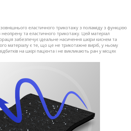
 зовнішнього еластичного трикотажу з поліаміду з функцією
 неопрену та еластичного трикотажу. Цей матеріал
форація забезпечує ідеальне насичення шкіри киснем та
о матеріалу є те, що це не трикотажне виріб, у ньому
дбитків на шкірі пацієнта і не викликають ран у місцях