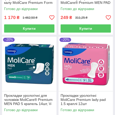
калу MoliCare Premium Form
MoliCare® Premium MEN PAD
9 крапель 16шт
2 краплі 14шт
Готово до відправки
Готово до відправки
1 170
249
₴
₴
1 462,50 ₴
311,25 ₴
Купити
Купити
–20%
–20%
Прокладки урологічні для
Прокладки урологічні
чоловіків MoliCare® Premium
MoliCare Premium lady pad
MEN PAD 5 крапель 14шт, V-
1.5 краплі 12шт
подібної форми з манжетами
Готово до відправки
Готово до відправки