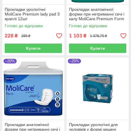
Прокладки урологічні
Прокладки анатомічної
MoliCare Premium lady pad 3
форми при нетриманні сечі і
краплі 12шт
калу MoliCare Premium Form
5 крапель 32шт
Готово до відправки
Готово до відправки
228
1 103
₴
₴
285 ₴
1 378,75 ₴
Купити
Купити
–20%
–20%
Прокладки анатомічної
Прокладки урологічні для
форми при нетриманні сечі і
чоловіків у формі кишені