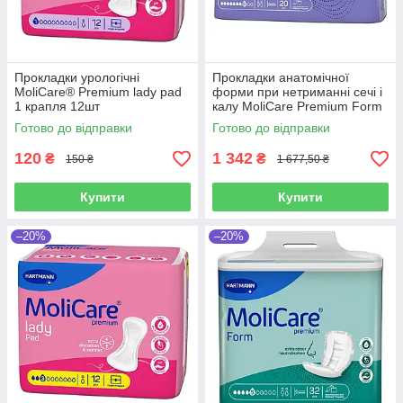
Прокладки урологічні
Прокладки анатомічної
MoliCare® Premium lady pad
форми при нетриманні сечі і
1 крапля 12шт
калу MoliCare Premium Form
8 крапель 20шт
Готово до відправки
Готово до відправки
120
1 342
₴
₴
150 ₴
1 677,50 ₴
Купити
Купити
–20%
–20%