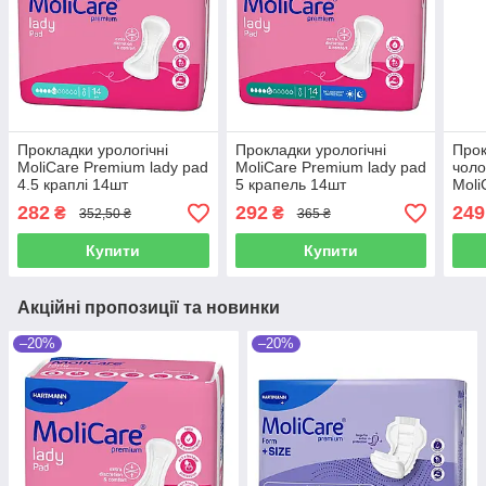
Прокладки урологічні
Прокладки урологічні
Прок
MoliCare Premium lady pad
MoliCare Premium lady pad
чоло
4.5 краплі 14шт
5 крапель 14шт
Mol
PAD 
282
292
249
₴
₴
352,50 ₴
365 ₴
Купити
Купити
Акційні пропозиції та новинки
–20%
–20%