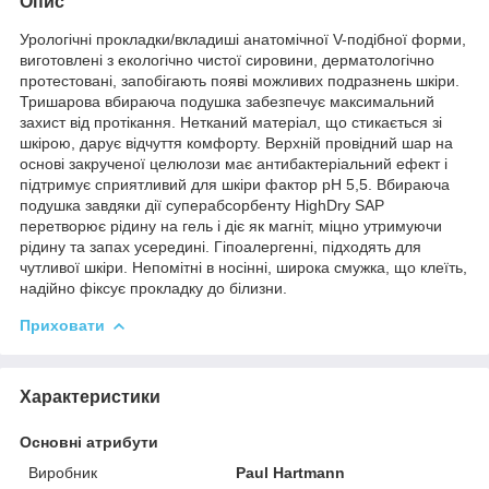
Опис
Урологічні прокладки/вкладиші анатомічної V-подібної форми,
виготовлені з екологічно чистої сировини, дерматологічно
протестовані, запобігають появі можливих подразнень шкіри.
Тришарова вбираюча подушка забезпечує максимальний
захист від протікання. Нетканий матеріал, що стикається зі
шкірою, дарує відчуття комфорту. Верхній провідний шар на
основі закрученої целюлози має антибактеріальний ефект і
підтримує сприятливий для шкіри фактор рН 5,5. Вбираюча
подушка завдяки дії суперабсорбенту HighDry SAP
перетворює рідину на гель і діє як магніт, міцно утримуючи
рідину та запах усередині. Гіпоалергенні, підходять для
чутливої шкіри. Непомітні в носінні, широка смужка, що клеїть,
надійно фіксує прокладку до білизни.
Приховати
Характеристики
Основні атрибути
Виробник
Paul Hartmann