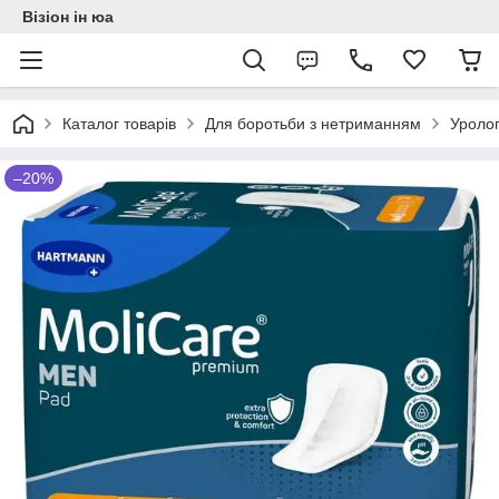
Візіон ін юа
Каталог товарів
Для боротьби з нетриманням
Уролог
–20%