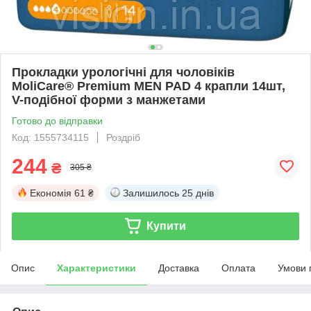
Прокладки урологічні для чоловіків
MoliCare® Premium MEN PAD 4 крапли 14шт,
V-подібної форми з манжетами
Готово до відправки
Код: 1555734115
Роздріб
244
₴
305 ₴
Економія
61 ₴
Залишилось
25 днів
Купити
Опис
Характеристики
Доставка
Оплата
Умови 