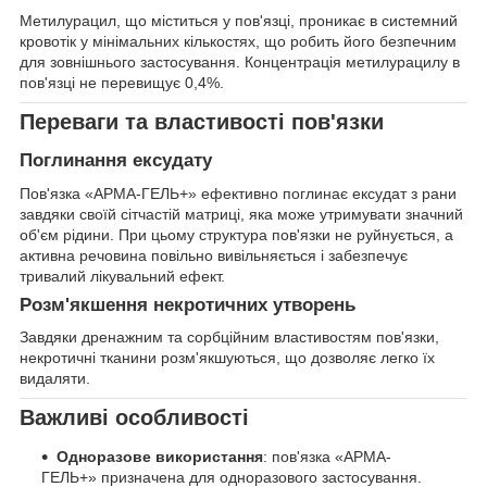
Метилурацил, що міститься у пов'язці, проникає в системний
кровотік у мінімальних кількостях, що робить його безпечним
для зовнішнього застосування. Концентрація метилурацилу в
пов'язці не перевищує 0,4%.
Переваги та властивості пов'язки
Поглинання ексудату
Пов'язка «АРМА-ГЕЛЬ+» ефективно поглинає ексудат з рани
завдяки своїй сітчастій матриці, яка може утримувати значний
об'єм рідини. При цьому структура пов'язки не руйнується, а
активна речовина повільно вивільняється і забезпечує
тривалий лікувальний ефект.
Розм'якшення некротичних утворень
Завдяки дренажним та сорбційним властивостям пов'язки,
некротичні тканини розм'якшуються, що дозволяє легко їх
видаляти.
Важливі особливості
Одноразове використання
: пов'язка «АРМА-
ГЕЛЬ+» призначена для одноразового застосування.