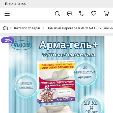
Візіон ін юа
Каталог товарів
Пов`язки гідрогелеві АРМА-ГЕЛЬ+ насич
–20%