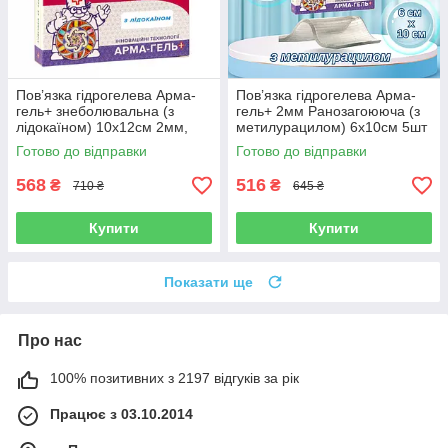
Пов’язка гідрогелева Арма-
Пов’язка гідрогелева Арма-
гель+ знеболювальна (з
гель+ 2мм Ранозагоююча (з
лідокаїном) 10х12см 2мм,
метилурацилом) 6х10см 5шт
3шт в упаковці
Готово до відправки
Готово до відправки
568
516
₴
₴
710 ₴
645 ₴
Купити
Купити
Показати ще
Про нас
100% позитивних з 2197 відгуків за рік
Працює з 03.10.2014