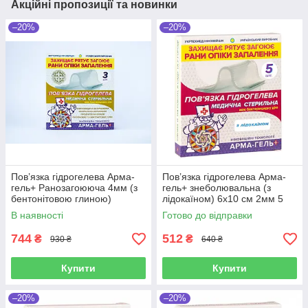
Акційні пропозиції та новинки
–20%
–20%
Пов’язка гідрогелева Арма-
Пов’язка гідрогелева Арма-
гель+ Ранозагоююча 4мм (з
гель+ знеболювальна (з
бентонітовою глиною)
лідокаїном) 6х10 см 2мм 5
10х12см, 3шт в упаковці
шт в упаковці
В наявності
Готово до відправки
744
512
₴
₴
930 ₴
640 ₴
Купити
Купити
–20%
–20%