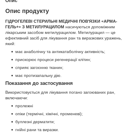
Опис
Опис продукту
ГІДРОГЕЛЕВІ СТЕРИЛЬНІ МЕДИЧНІ ПОВ'ЯЗКИ «АРМА-
ГЕЛЬ+» З МЕТИЛУРАЦИЛОМ
насичуються допоміжним
лікарським засобом метилурацилом. Метилурацил — це
ефективний засіб для лікування ран та виразкових уражень,
який:
має анаболічну та антикатаболічну активність;
прискорює процеси регенерації клітин;
сприяє загоєнню тканин;
має протизапальну дію.
Показання до застосування
Використовується для лікування погано загоюваних ран,
включаючи:
пролежні
опіки (термічні, хімічні, променеві);
буллезні дерматити;
гнійні рани та виразки.