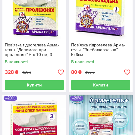
Пов’язка гідрогелева Арма-
Пов’язка гідрогелева Арма-
гель+ "Допомога при
гель+ "Знеболювальна"
пролежнях" 6 х 10 см, 3
5х6см
пов'язки в упаковці
В наявності
В наявності
328
80
₴
₴
410 ₴
100 ₴
Купити
Купити
–20%
–20%