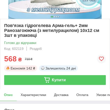
Пов’язка гідрогелева Арма-гель+ 2мм
Ранозагоююча (з метилурацилом) 10х12 см
3шт в упаковці
Готово до відправки
Код: 602119
Роздріб
568
₴
710 ₴
Економія
142 ₴
Залишилось
24 дні
Купити
Опис
Характеристики
Доставка
Оплата
Умови п