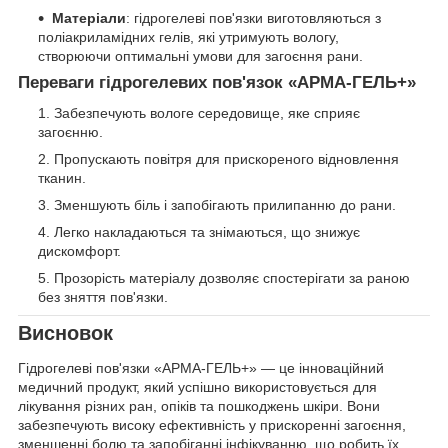
Матеріали
: гідрогелеві пов'язки виготовляються з
поліакриламідних гелів, які утримують вологу,
створюючи оптимальні умови для загоєння рани.
Переваги гідрогелевих пов'язок «АРМА-ГЕЛЬ+»
Забезпечують вологе середовище, яке сприяє
загоєнню.
Пропускають повітря для прискореного відновлення
тканин.
Зменшують біль і запобігають прилипанню до рани.
Легко накладаються та знімаються, що знижує
дискомфорт.
Прозорість матеріалу дозволяє спостерігати за раною
без зняття пов'язки.
Висновок
Гідрогелеві пов'язки «АРМА-ГЕЛЬ+» — це інноваційний
медичний продукт, який успішно використовується для
лікування різних ран, опіків та пошкоджень шкіри. Вони
забезпечують високу ефективність у прискоренні загоєння,
зменшенні болю та запобіганні інфікуванню, що робить їх