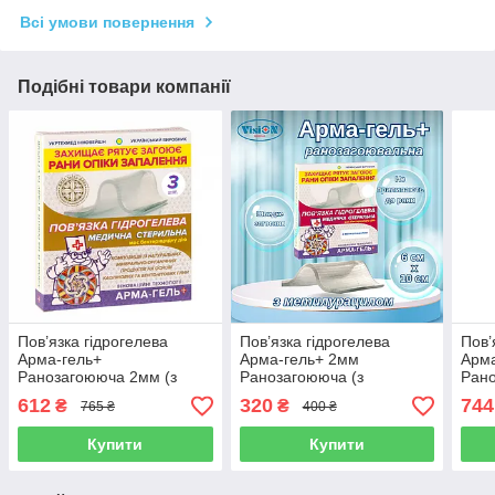
Всі умови повернення
Подібні товари компанії
Пов’язка гідрогелева
Пов’язка гідрогелева
Пов’
Арма-гель+
Арма-гель+ 2мм
Арма
Ранозагоююча 2мм (з
Ранозагоююча (з
Рано
каоліновою глиною),
метилурацилом) 6х10см
каол
612
320
744
₴
₴
765 ₴
400 ₴
10х12 см, 3 шт. в упаковці
3шт в упаковці
10х1
Купити
Купити