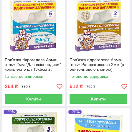
Пов’язка гідрогелева Арма-
Пов’язка гідрогелева Арма-
гель+ 2мм "Для всієї родини"
гель+ Ранозагоююча 2мм (з
комплект 5 шт. (3х5см 2,
бентонітовою глиною)
6х5см 2, 6х10см)
10х12см, 3шт в упаковці
Готово до відправки
Готово до відправки
264
612
₴
₴
330 ₴
765 ₴
Купити
Купити
–20%
–20%