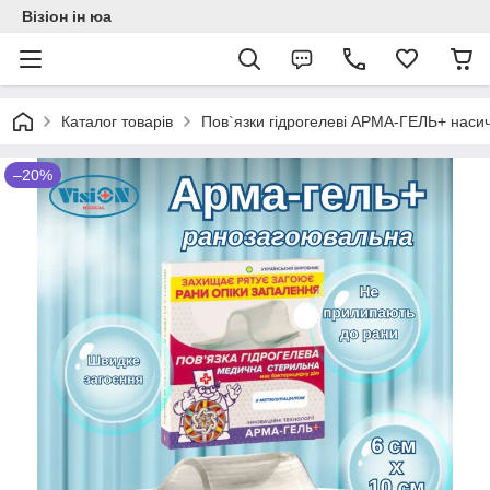
Візіон ін юа
Каталог товарів
Пов`язки гідрогелеві АРМА-ГЕЛЬ+ насич
–20%