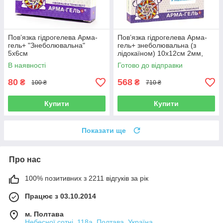
Пов’язка гідрогелева Арма-
Пов’язка гідрогелева Арма-
гель+ "Знеболювальна"
гель+ знеболювальна (з
5х6см
лідокаїном) 10х12см 2мм,
3шт в упаковці
В наявності
Готово до відправки
80
568
₴
₴
100 ₴
710 ₴
Купити
Купити
Показати ще
Про нас
100% позитивних з 2211 відгуків за рік
Працює з 03.10.2014
м. Полтава
Небесної сотні, 118а, Полтава, Україна