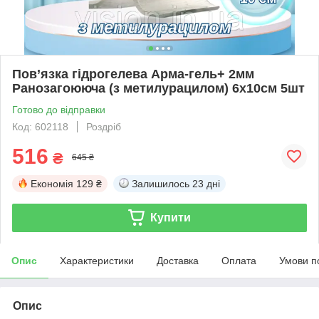
Пов’язка гідрогелева Арма-гель+ 2мм
Ранозагоююча (з метилурацилом) 6х10см 5шт
Готово до відправки
Код: 602118
Роздріб
516
₴
645 ₴
Економія
129 ₴
Залишилось
23 дні
Купити
Опис
Характеристики
Доставка
Оплата
Умови п
Опис