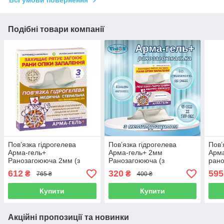
Подібні товари компанії
Пов’язка гідрогелева
Пов’язка гідрогелева
Пов’
Арма-гель+
Арма-гель+ 2мм
Арм
Ранозагоююча 2мм (з
Ранозагоююча (з
рано
каоліновою глиною),
метилурацилом) 6х10см
диме
612
320
595
₴
₴
765 ₴
400 ₴
10х12 см, 3 шт. в упаковці
3шт в упаковці
Купити
Купити
Акційні пропозиції та новинки