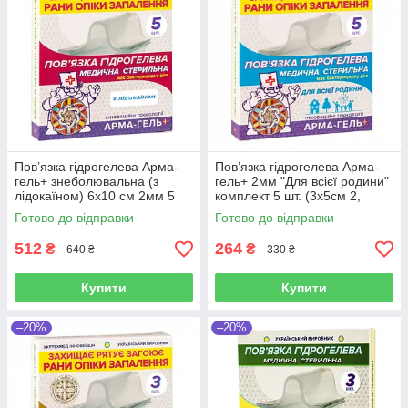
Пов’язка гідрогелева Арма-
Пов’язка гідрогелева Арма-
гель+ знеболювальна (з
гель+ 2мм "Для всієї родини"
лідокаїном) 6х10 см 2мм 5
комплект 5 шт. (3х5см 2,
шт в упаковці
6х5см 2, 6х10см)
Готово до відправки
Готово до відправки
512
264
₴
₴
640 ₴
330 ₴
Купити
Купити
–20%
–20%