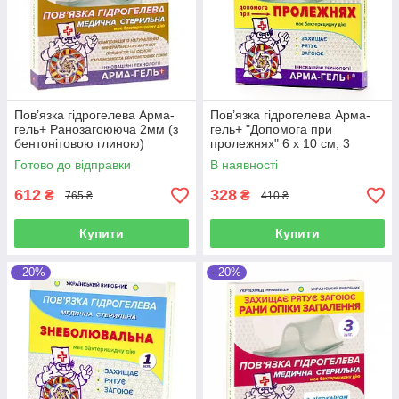
Пов’язка гідрогелева Арма-
Пов’язка гідрогелева Арма-
гель+ Ранозагоююча 2мм (з
гель+ "Допомога при
бентонітовою глиною)
пролежнях" 6 х 10 см, 3
10х12см, 3шт в упаковці
пов'язки в упаковці
Готово до відправки
В наявності
612
328
₴
₴
765 ₴
410 ₴
Купити
Купити
–20%
–20%