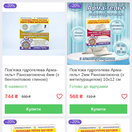
–20%
–20%
Пов’язка гідрогелева Арма-
Пов’язка гідрогелева Арма-
гель+ Ранозагоююча 4мм (з
гель+ 2мм Ранозагоююча (з
бентонітовою глиною)
метилурацилом) 10х12 см
10х12см, 3шт в упаковці
3шт в упаковці
В наявності
Готово до відправки
744
568
₴
₴
930 ₴
710 ₴
Купити
Купити
–20%
–20%