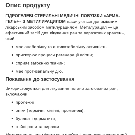
Опис продукту
ГІДРОГЕЛЕВІ СТЕРИЛЬНІ МЕДИЧНІ ПОВ'ЯЗКИ «АРМА-
ГЕЛЬ+» З МЕТИЛУРАЦИЛОМ
насичуються допоміжним
лікарським засобом метилурацилом. Метилурацил — це
ефективний засіб для лікування ран та виразкових уражень,
який:
має анаболічну та антикатаболічну активність;
прискорює процеси регенерації клітин;
сприяє загоєнню тканин;
має протизапальну дію.
Показання до застосування
Використовується для лікування погано загоюваних ран,
включаючи:
пролежні
опіки (термічні, хімічні, променеві);
буллезні дерматити;
гнійні рани та виразки.
Метилурацил, що міститься у пов'язці, проникає в системний