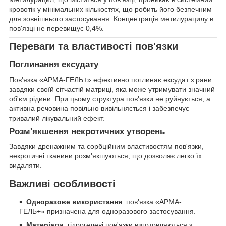
кровотік у мінімальних кількостях, що робить його безпечним
для зовнішнього застосування. Концентрація метилурацилу в
пов'язці не перевищує 0,4%.
Переваги та властивості пов'язки
Поглинання ексудату
Пов'язка «АРМА-ГЕЛЬ+» ефективно поглинає ексудат з рани
завдяки своїй сітчастій матриці, яка може утримувати значний
об'єм рідини. При цьому структура пов'язки не руйнується, а
активна речовина повільно вивільняється і забезпечує
тривалий лікувальний ефект.
Розм'якшення некротичних утворень
Завдяки дренажним та сорбційним властивостям пов'язки,
некротичні тканини розм'якшуються, що дозволяє легко їх
видаляти.
Важливі особливості
Одноразове використання
: пов'язка «АРМА-
ГЕЛЬ+» призначена для одноразового застосування.
Матеріали
: гідрогелеві пов'язки виготовляються з