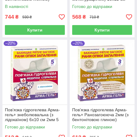
10х12см, 3шт в упаковці
3шт в упаковці
В наявності
Готово до відправки
744
568
₴
₴
930 ₴
710 ₴
Купити
Купити
–20%
–20%
Пов’язка гідрогелева Арма-
Пов’язка гідрогелева Арма-
гель+ знеболювальна (з
гель+ Ранозагоююча 2мм (з
лідокаїном) 6х10 см 2мм 5
бентонітовою глиною)
шт в упаковці
10х12см, 3шт в упаковці
Готово до відправки
Готово до відправки