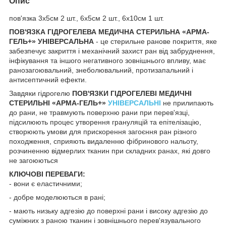
Опис
пов'язка 3х5см 2 шт., 6х5см 2 шт., 6х10см 1 шт.
ПОВ'ЯЗКА ГІДРОГЕЛЕВА МЕДИЧНА СТЕРИЛЬНА «АРМА-
ГЕЛЬ+» УНІВЕРСАЛЬНА
- це стерильне ранове покриття, яке
забезпечує закриття і механічний захист ран від забруднення,
інфікування та іншого негативного зовнішнього впливу, має
ранозагоювальний, знеболювальний, протизапальний і
антисептичний ефекти.
Завдяки гідрогелю
ПОВ'ЯЗКИ ГІДРОГЕЛЕВІ МЕДИЧНІ
СТЕРИЛЬНІ «АРМА-ГЕЛЬ+»
УНІВЕРСАЛЬНІ
не прилипають
до рани, не травмують поверхню рани при перев'язці,
підсилюють процес утворення грануляцій та епітелізацію,
створюють умови для прискорення загоєння ран різного
походження, сприяють видаленню фібринового нальоту,
розчиненню відмерлих тканин при складних ранах, які довго
не загоюються
КЛЮЧОВІ ПЕРЕВАГИ:
- вони є еластичними;
- добре моделюються в рані;
- мають низьку адгезію до поверхні рани і високу адгезію до
суміжних з раною тканин і зовнішнього перев'язувального