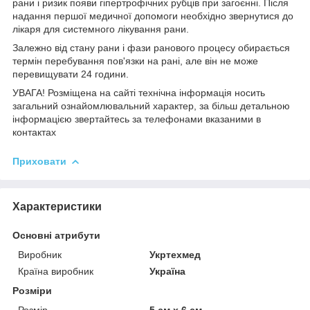
рани і ризик появи гіпертрофічних рубців при загоєнні. Після
надання першої медичної допомоги необхідно звернутися до
лікаря для системного лікування рани.
Залежно від стану рани і фази ранового процесу обирається
термін перебування пов'язки на рані, але він не може
перевищувати 24 години.
УВАГА! Розміщена на сайті технічна інформація носить
загальний ознайомлювальний характер, за більш детальною
інформацією звертайтесь за телефонами вказаними в
контактах
Приховати
Характеристики
Основні атрибути
Виробник
Укртехмед
Країна виробник
Україна
Розміри
Розмір
5 см х 6 см