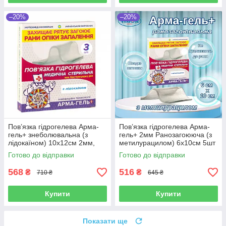
–20%
–20%
Пов’язка гідрогелева Арма-
Пов’язка гідрогелева Арма-
гель+ знеболювальна (з
гель+ 2мм Ранозагоююча (з
лідокаїном) 10х12см 2мм,
метилурацилом) 6х10см 5шт
3шт в упаковці
Готово до відправки
Готово до відправки
568
516
₴
₴
710 ₴
645 ₴
Купити
Купити
Показати ще