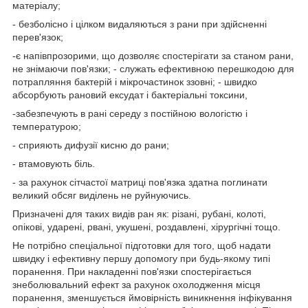
матеріалу;
- безболісно і цілком видаляються з рани при здійсненні
перев'язок;
-є напівпрозорими, що дозволяє спостерігати за станом рани,
не знімаючи пов'язки; - служать ефективною перешкодою для
потрапляння бактерій і мікрочастинок ззовні; - швидко
абсорбують рановий ексудат і бактеріальні токсини,
-забезпечують в рані середу з постійною вологістю і
температурою;
- сприяють дифузії кисню до рани;
- втамовують біль.
- за рахунок сітчастої матриці пов'язка здатна поглинати
великий обсяг виділень не руйнуючись.
Призначені для таких видів ран як: різані, рубані, колоті,
опікові, ударені, рвані, укушені, роздавлені, хірургічні тощо.
Не потрібно спеціальної підготовки для того, щоб надати
швидку і ефективну першу допомогу при будь-якому типі
поранення. При накладенні пов'язки спостерігається
знеболювальний ефект за рахунок охолодження місця
поранення, зменшується ймовірність виникнення інфікування