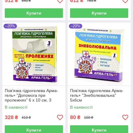
512
612
₴
₴
640 ₴
765 ₴
Купити
Купити
–20%
–20%
Пов’язка гідрогелева Арма-
Пов’язка гідрогелева Арма-
гель+ "Допомога при
гель+ "Знеболювальна"
пролежнях" 6 х 10 см, 3
5х6см
пов'язки в упаковці
В наявності
В наявності
328
80
₴
₴
410 ₴
100 ₴
Купити
Купити