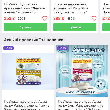
Пов’язка гідрогелева
Пов’язка гідрогелева
Пов’
Арма-гель+ 2мм "Для всієї
Арма-гель+ 2мм "Для
Арм
родини" комплект 3 шт.
мандрівок та спорту"
Прот
(5х6см 1, 3х5см 2)
комплект 5 шт. (10х12см 1,
шт в
152
388
272
₴
₴
190 ₴
485 ₴
6х10см 1, 6х5см 1, 3х5см)
Купити
Купити
Акційні пропозиції та новинки
–20%
–20%
Пов’язка гідрогелева Арма-
Пов’язка гідрогелева Арма-
гель+ Ранозагоююча 4мм (з
гель+ 2мм Ранозагоююча (з
бентонітовою глиною)
метилурацилом) 10х12 см