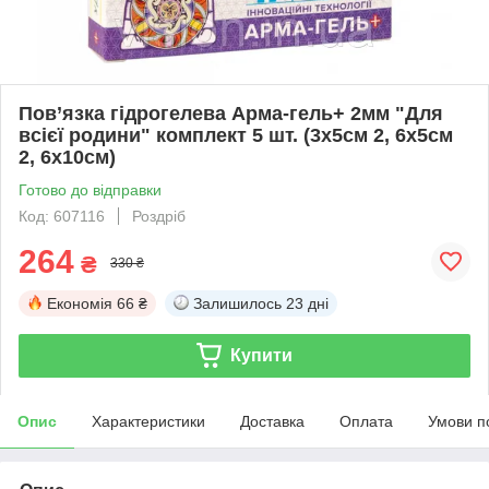
Пов’язка гідрогелева Арма-гель+ 2мм "Для
всієї родини" комплект 5 шт. (3х5см 2, 6х5см
2, 6х10см)
Готово до відправки
Код: 607116
Роздріб
264
₴
330 ₴
Економія
66 ₴
Залишилось
23 дні
Купити
Опис
Характеристики
Доставка
Оплата
Умови п