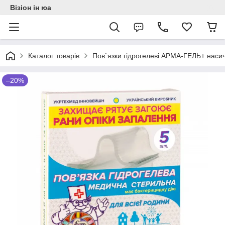
Візіон ін юа
Каталог товарів
Пов`язки гідрогелеві АРМА-ГЕЛЬ+ насич
–20%