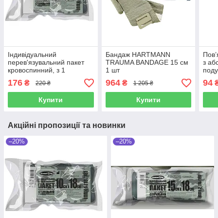
Індивідуальний
Бандаж HARTMANN
Пов’
перев'язувальний пакет
TRAUMA BANDAGE 15 см
з а
кровоспинний, з 1
1 шт
под
подушечкою 10х18см
Tran
176
964
94
₴
₴
220 ₴
1 205 ₴
"Білосніжка" стерильний
Купити
Купити
Акційні пропозиції та новинки
–20%
–20%