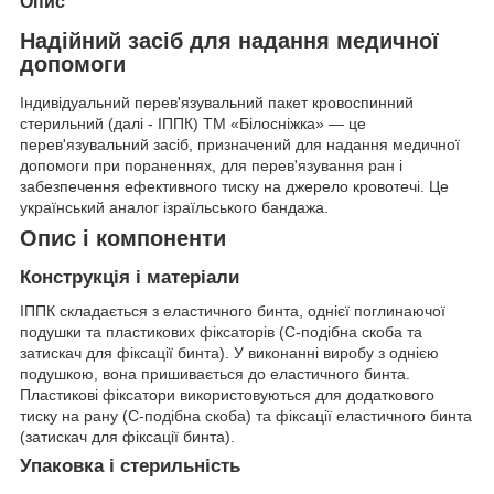
Опис
Надійний засіб для надання медичної
допомоги
Індивідуальний перев'язувальний пакет кровоспинний
стерильний (далі - ІППК) ТМ «Білосніжка» — це
перев'язувальний засіб, призначений для надання медичної
допомоги при пораненнях, для перев'язування ран і
забезпечення ефективного тиску на джерело кровотечі. Це
український аналог ізраїльського бандажа.
Опис і компоненти
Конструкція і матеріали
ІППК складається з еластичного бинта, однієї поглинаючої
подушки та пластикових фіксаторів (С-подібна скоба та
затискач для фіксації бинта). У виконанні виробу з однією
подушкою, вона пришивається до еластичного бинта.
Пластикові фіксатори використовуються для додаткового
тиску на рану (С-подібна скоба) та фіксації еластичного бинта
(затискач для фіксації бинта).
Упаковка і стерильність