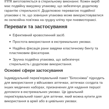
ІППК виготовляється в стерильному виконанні. Кожен виріб
має подвійну вакуумну упаковку, що забезпечує додаткову
гарантію стерильності. Додатковою перевагою подвійної
упаковки є те, що зовнішня упаковка може використовуватися
як оклюзійна пов'язка на грудну клітку при пневмотораксі.
Переваги та застосування
Ефективний кровоспинний засіб.
Простота використання в екстремальних умовах.
Надійна фіксація рани завдяки еластичному бинту та
пластиковим фіксаторам.
Зручна подвійна упаковка, що забезпечує
стерильність і додаткове використання.
Основні сфери застосування
Індивідуальний перев'язувальний пакет "Білосніжка" підходить
для використання у військових аптечках, аптечках солдата та
інших медичних наборах, призначених для надання першої
допомоги в екстремальних умовах. Це ідеальний
перев'язувальний пакет для аптечки, який можна купити для
використання в армії або в цивільних умовах.