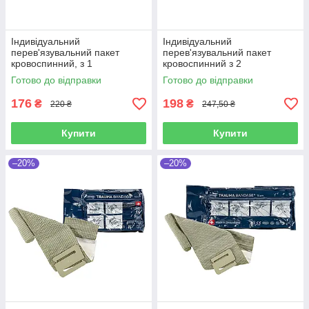
Індивідуальний
Індивідуальний
перев'язувальний пакет
перев'язувальний пакет
кровоспинний, з 1
кровоспинний з 2
подушечкою 10х18см
подушечками 15х18см
Готово до відправки
Готово до відправки
"Білосніжка" стерильний
"Білосніжка" стерильний
176
198
₴
₴
220 ₴
247,50 ₴
Купити
Купити
–20%
–20%