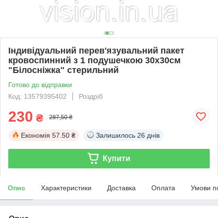
Індивідуальний перев'язувальний пакет
кровоспинний з 1 подушечкою 30х30см
"Білосніжка" стерильний
Готово до відправки
Код: 13579395402
Роздріб
230
₴
287,50 ₴
Економія
57.50 ₴
Залишилось
26 днів
Купити
Опис
Характеристики
Доставка
Оплата
Умови п