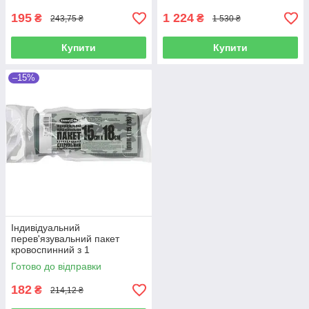
"Білосніжка" стерильний
195
1 224
₴
₴
243,75 ₴
1 530 ₴
Купити
Купити
–15%
Індивідуальний
перев'язувальний пакет
кровоспинний з 1
подушечкою 15х18см
Готово до відправки
"Білосніжка" стерильний
182
₴
214,12 ₴