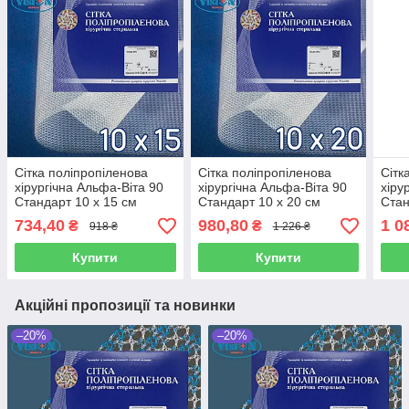
Сітка поліпропіленова
Сітка поліпропіленова
Сітк
хірургічна Альфа-Віта 90
хірургічна Альфа-Віта 90
хіру
Стандарт 10 х 15 см
Стандарт 10 х 20 см
Стан
734,40
980,80
1 0
₴
₴
918 ₴
1 226 ₴
Купити
Купити
Акційні пропозиції та новинки
–20%
–20%