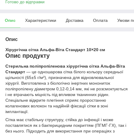
Готово до відправки
Опис
Характеристики
Доставка
Оплата
Умови п
Опис
Хірургічна сітка Альфа-Віта Стандарт 10×20 см
Опис продукту
Стерильна поліпропіленова хірургічна сітка Альфа-Віта
Стандарт
— це одношарова сітка білого кольору середньої
щільності (65±5 г/м²), призначена для відновлювальної
хірургії. Виготовлена з біологічно інертних монониток
поліпропілену діаметром 0,12-0,14 мм, які не розсмоктуються
і не втрачають міцність під впливом тканинних рідин.
Спеціальне відкрите плетіння сприяє проростанню
колагенових волокон та надійній фіксації сітки в зоні
імплантації.
Сітка має стабільну структуру, стійка до інфекції і може
поставлятися як з бактерицидним покриттям (ПГМГ-ГХ), так і
без нього. Підходить для використання при операціях з