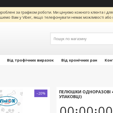
облені за графіком роботи. Ми цінуємо кожного клієнта і дл
шемо Вам у Viber, якщо телефонувати немає можливості або пі
Від трофічних виразок
Від хронічних ран
Кон
ПЕЛЮШКИ ОДНОРАЗОВІ 40
–20%
УПАКОВЦІ)
0
0
0
0
0
0