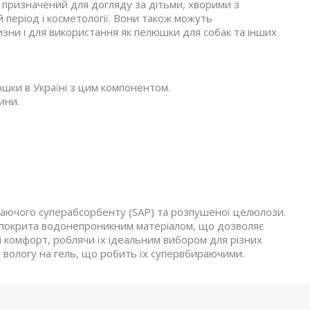
, призначений для догляду за дітьми, хворими з
й період і косметології. Вони також можуть
изни і для використання як пелюшки для собак та інших
шки в Україні з цим компонентом.
ини.
наючого суперабсорбенту (SAP) та розпушеної целюлози.
 покрита водонепроникним матеріалом, що дозволяє
і комфорт, роблячи їх ідеальним вибором для різних
 вологу на гель, що робить їх супервбираючими.