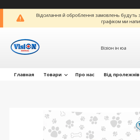
Відсилання й оброблення замовлень будуть зр
графіком ми напи
Візіон ін юа
Главная
Товари
Про нас
Від пролежнів