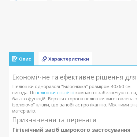
Опис
Характеристики
Економічне та ефективне рішення для 
Пелюшки одноразові "Білосніжка" розміром 40x60 см — ц
вигода. Ці
пелюшки гігієнічні
компактні забезпечують над
багато функцій. Верхня сторона пелюшки виготовлена з 
ізолюючої плівки, що запобігає протіканню. Між ними з
матеріалів.
Призначення та переваги
Гігієнічний засіб широкого застосування