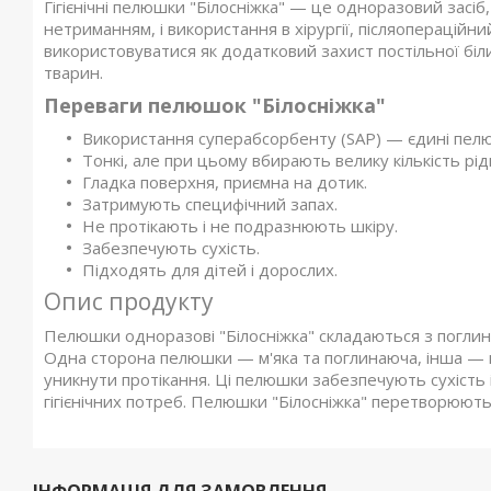
Гігієнічні пелюшки "Білосніжка" — це одноразовий засіб
нетриманням, і використання в хірургії, післяопераційни
використовуватися як додатковий захист постільної біл
тварин.
Переваги пелюшок "Білосніжка"
Використання суперабсорбенту (SAP) — єдині пелю
Тонкі, але при цьому вбирають велику кількість рід
Гладка поверхня, приємна на дотик.
Затримують специфічний запах.
Не протікають і не подразнюють шкіру.
Забезпечують сухість.
Підходять для дітей і дорослих.
Опис продукту
Пелюшки одноразові "Білосніжка" складаються з погли
Одна сторона пелюшки — м'яка та поглинаюча, інша —
уникнути протікання. Ці пелюшки забезпечують сухість 
гігієнічних потреб. Пелюшки "Білосніжка" перетворюють
ІНФОРМАЦІЯ ДЛЯ ЗАМОВЛЕННЯ