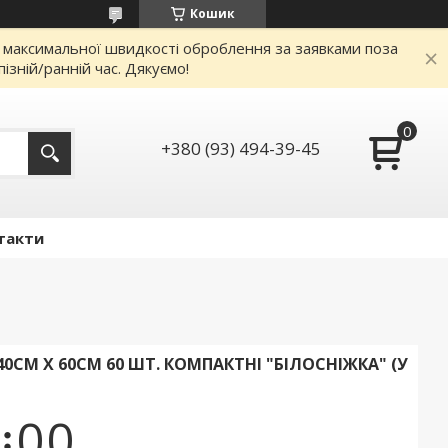
Кошик
я максимальної швидкості оброблення за заявками поза
зній/ранній час. Дякуємо!
+380 (93) 494-39-45
такти
СМ Х 60СМ 60 ШТ. КОМПАКТНІ "БІЛОСНІЖКА" (У
0
0