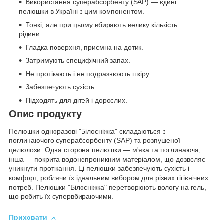
Використання суперабсорбенту (SAP) — єдині
пелюшки в Україні з цим компонентом.
Тонкі, але при цьому вбирають велику кількість
рідини.
Гладка поверхня, приємна на дотик.
Затримують специфічний запах.
Не протікають і не подразнюють шкіру.
Забезпечують сухість.
Підходять для дітей і дорослих.
Опис продукту
Пелюшки одноразові "Білосніжка" складаються з
поглинаючого суперабсорбенту (SAP) та розпушеної
целюлози. Одна сторона пелюшки — м'яка та поглинаюча,
інша — покрита водонепроникним матеріалом, що дозволяє
уникнути протікання. Ці пелюшки забезпечують сухість і
комфорт, роблячи їх ідеальним вибором для різних гігієнічних
потреб. Пелюшки "Білосніжка" перетворюють вологу на гель,
що робить їх супервбираючими.
Приховати