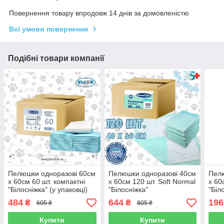
Повернення товару впродовж 14 днів за домовленістю
Всі умови повернення
Подібні товари компанії
Пелюшки одноразові 60см
Пелюшки одноразові 40см
Пелю
х 60см 60 шт. компактні
х 60см 120 шт. Soft Normal
х 60
"Білосніжка" (у упаковці)
"Білосніжка"
"Біл
484
644
196
₴
₴
605 ₴
805 ₴
Купити
Купити