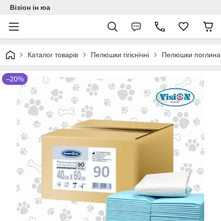
Візіон ін юа
Каталог товарів
Пелюшки гігієнічні
Пелюшки поглинаю
–20%