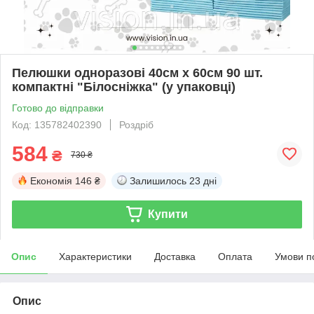
Пелюшки одноразові 40см х 60см 90 шт.
компактні "Білосніжка" (у упаковці)
Готово до відправки
Код: 135782402390
Роздріб
584
₴
730 ₴
Економія
146 ₴
Залишилось
23 дні
Купити
Опис
Характеристики
Доставка
Оплата
Умови п
Опис