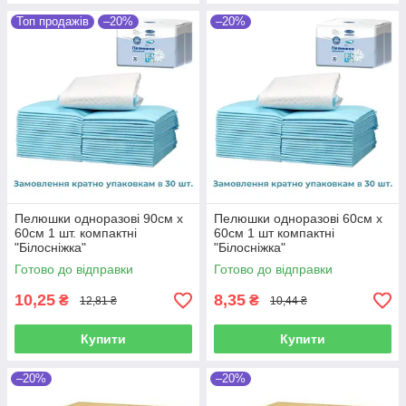
Топ продажів
–20%
–20%
Пелюшки одноразові 90см х
Пелюшки одноразові 60см х
60см 1 шт. компактні
60см 1 шт компактні
"Білосніжка"
"Білосніжка"
Готово до відправки
Готово до відправки
10,25
8,35
₴
₴
12,81 ₴
10,44 ₴
Купити
Купити
–20%
–20%