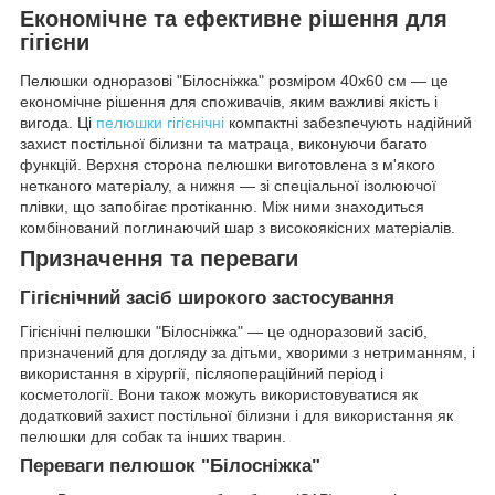
Економічне та ефективне рішення для
гігієни
Пелюшки одноразові "Білосніжка" розміром 40x60 см — це
економічне рішення для споживачів, яким важливі якість і
вигода. Ці
пелюшки гігієнічні
компактні забезпечують надійний
захист постільної білизни та матраца, виконуючи багато
функцій. Верхня сторона пелюшки виготовлена з м'якого
нетканого матеріалу, а нижня — зі спеціальної ізолюючої
плівки, що запобігає протіканню. Між ними знаходиться
комбінований поглинаючий шар з високоякісних матеріалів.
Призначення та переваги
Гігієнічний засіб широкого застосування
Гігієнічні пелюшки "Білосніжка" — це одноразовий засіб,
призначений для догляду за дітьми, хворими з нетриманням, і
використання в хірургії, післяопераційний період і
косметології. Вони також можуть використовуватися як
додатковий захист постільної білизни і для використання як
пелюшки для собак та інших тварин.
Переваги пелюшок "Білосніжка"