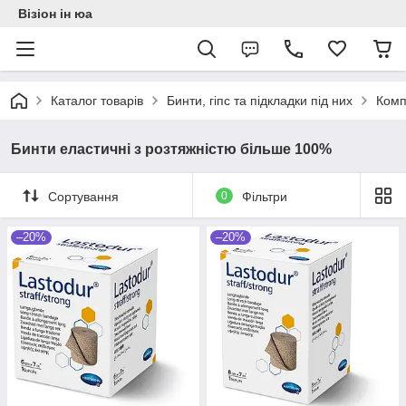
Візіон ін юа
Каталог товарів
Бинти, гіпс та підкладки під них
Комп
Бинти еластичні з розтяжністю більше 100%
Сортування
0
Фільтри
–20%
–20%