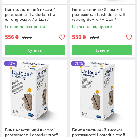
Бинт еластичний високої
Бинт еластичний високої
розтяжності Lastodur straff
розтяжності Lastodur straff
/strong 6см х 7м 1шт /
/strong 8см х 7м 1шт /
Ластодур тугий
Ластодур тугий
Готово до відправки
Готово до відправки
556
556
₴
₴
695 ₴
695 ₴
Купити
Купити
–20%
–20%
Бинт еластичний високої
Бинт еластичний високої
розтяжності Lastodur straff
розтяжності Lastodur straff