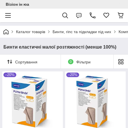
Візіон ін юа
Каталог товарів
Бинти, гіпс та підкладки під них
Комп
Бинти еластичні малої розтяжності (менше 100%)
Сортування
0
Фільтри
–20%
–20%