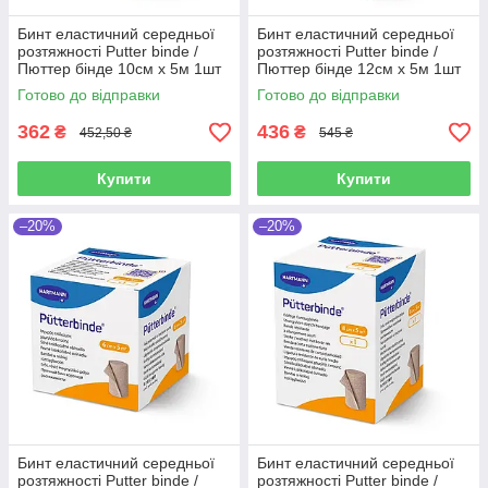
Бинт еластичний середньої
Бинт еластичний середньої
розтяжності Putter binde /
розтяжності Putter binde /
Пюттер бінде 10см х 5м 1шт
Пюттер бінде 12см х 5м 1шт
компресійний
компресійний
Готово до відправки
Готово до відправки
362
436
₴
₴
452,50 ₴
545 ₴
Купити
Купити
–20%
–20%
Бинт еластичний середньої
Бинт еластичний середньої
розтяжності Putter binde /
розтяжності Putter binde /